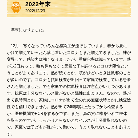
2022年末
2022/12/23
年末になりました。
12月、寒くなっていろんな感染症が流行しています。春から夏に
かけて増えていったん落ち着いたコロナもまた増えてきました。株が
変異して、感染力は強くなりましたが、重症化率は減っています。熱
が1-2日あって、咳も鼻もなくて元気な子を調べるとコロナ陽性とい
うことがよくあります。熱が続くとか、咳がひどいときは風邪のこと
が多いのです。コロナも抗原検査が出回って家庭で検査している患者
さんも増えました。でも家庭での抗原検査は注意点がいくつかありま
す。抗原は十分なウイルス量がないと陽性に出ません。なので、熱が
出て数時間とか、家族にコロナが出て念のため無症状時とかに検査陰
性でも信用できません。熱が出て24時間以上たってから検査する
か、医療機関でPCRをするかです。また、鼻の穴に棒をいれて検体
を取るのですが、しっかりとらないとウイルスが十分量取れないの
で、家庭では子どもが嫌がって動いて、うまく取れないこともありま
す。