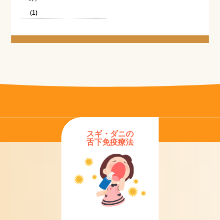
(1)
スギ・ダニの
舌下免疫療法