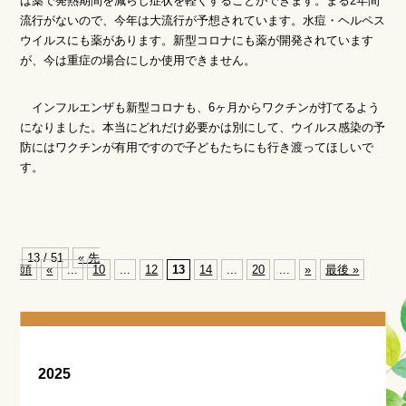
ば薬で発熱期間を減らし症状を軽くすることができます。まる2年間
流行がないので、今年は大流行が予想されています。水痘・ヘルペス
ウイルスにも薬があります。新型コロナにも薬が開発されています
が、今は重症の場合にしか使用できません。
インフルエンザも新型コロナも、6ヶ月からワクチンが打てるよう
になりました。本当にどれだけ必要かは別にして、ウイルス感染の予
防にはワクチンが有用ですので子どもたちにも行き渡ってほしいで
す。
13 / 51
« 先
頭
«
...
10
...
12
13
14
...
20
...
»
最後 »
2025