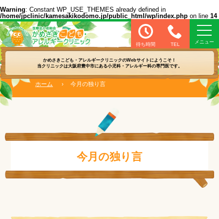
Warning
: Constant WP_USE_THEMES already defined in
/home/jpclinic/kamesakikodomo.jp/public_html/wp/index.php
on line
14
医療法人 創和会 かめさきこども・アレル
待ち時間
TEL
かめさきこども・アレルギークリニックの
Webサイトにようこそ！
当クリニックは大阪府豊中市にある
小児科・アレルギー科の専門医です。
ホーム
›
今月の独り言
今月の独り言