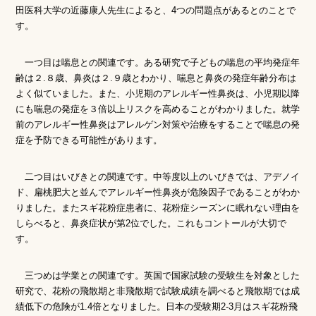
田医科大学の近藤康人先生によると、4つの問題点があるとのことで
す。
一つ目は喘息との関連です。ある研究で子どもの喘息の平均発症年
齢は２.８歳、鼻炎は２.９歳とわかり、喘息と鼻炎の発症年齢分布は
よく似ていました。また、小児期のアレルギー性鼻炎は、小児期以降
にも喘息の発症を３倍以上リスクを高めることがわかりました。就学
前のアレルギー性鼻炎はアレルゲン対策や治療をすることで喘息の発
症を予防できる可能性があります。
二つ目はいびきとの関連です。中等度以上のいびきでは、アデノイ
ド、扁桃肥大と並んでアレルギー性鼻炎が危険因子であることがわか
りました。またスギ花粉症患者に、花粉症シーズンに眠れない理由を
しらべると、鼻炎症状が第2位でした。これもコントールが大切で
す。
三つめは学業との関連です。英国で国家試験の受験生を対象とした
研究で、花粉の飛散期と非飛散期で試験成績を調べると飛散期では成
績低下の危険が1.4倍となりました。日本の受験期2-3月はスギ花粉飛