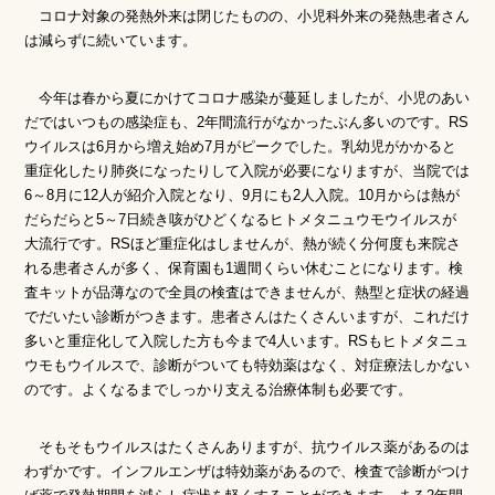
コロナ対象の発熱外来は閉じたものの、小児科外来の発熱患者さん
は減らずに続いています。
今年は春から夏にかけてコロナ感染が蔓延しましたが、小児のあい
だではいつもの感染症も、2年間流行がなかったぶん多いのです。RS
ウイルスは6月から増え始め7月がピークでした。乳幼児がかかると
重症化したり肺炎になったりして入院が必要になりますが、当院では
6～8月に12人が紹介入院となり、9月にも2人入院。10月からは熱が
だらだらと5～7日続き咳がひどくなるヒトメタニュウモウイルスが
大流行です。RSほど重症化はしませんが、熱が続く分何度も来院さ
れる患者さんが多く、保育園も1週間くらい休むことになります。検
査キットが品薄なので全員の検査はできませんが、熱型と症状の経過
でだいたい診断がつきます。患者さんはたくさんいますが、これだけ
多いと重症化して入院した方も今まで4人います。RSもヒトメタニュ
ウモもウイルスで、診断がついても特効薬はなく、対症療法しかない
のです。よくなるまでしっかり支える治療体制も必要です。
そもそもウイルスはたくさんありますが、抗ウイルス薬があるのは
わずかです。インフルエンザは特効薬があるので、検査で診断がつけ