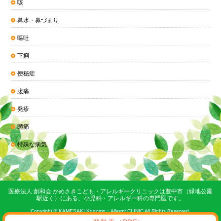
咳
鼻水・鼻づまり
嘔吐
下痢
便秘症
腹痛
発疹
頭痛
特殊な病気
医療法人 創和会 かめさきこども・アレルギークリニックは豊中市（緑地公園
駅近く）にある、小児科・アレルギー科の専門医です。
Copyright © KAMESAKI Kodomo・Allergy CLINIC All Rights Reserved.