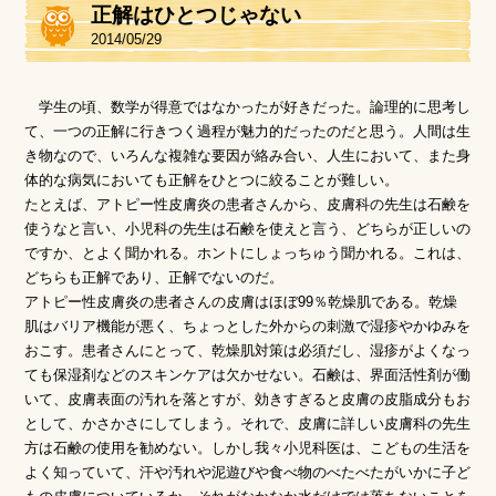
正解はひとつじゃない
2014/05/29
学生の頃、数学が得意ではなかったが好きだった。論理的に思考し
て、一つの正解に行きつく過程が魅力的だったのだと思う。人間は生
き物なので、いろんな複雑な要因が絡み合い、人生において、また身
体的な病気においても正解をひとつに絞ることが難しい。
たとえば、アトピー性皮膚炎の患者さんから、皮膚科の先生は石鹸を
使うなと言い、小児科の先生は石鹸を使えと言う、どちらが正しいの
ですか、とよく聞かれる。ホントにしょっちゅう聞かれる。これは、
どちらも正解であり、正解でないのだ。
アトピー性皮膚炎の患者さんの皮膚はほぼ99％乾燥肌である。乾燥
肌はバリア機能が悪く、ちょっとした外からの刺激で湿疹やかゆみを
おこす。患者さんにとって、乾燥肌対策は必須だし、湿疹がよくなっ
ても保湿剤などのスキンケアは欠かせない。石鹸は、界面活性剤が働
いて、皮膚表面の汚れを落とすが、効きすぎると皮膚の皮脂成分もお
として、かさかさにしてしまう。それで、皮膚に詳しい皮膚科の先生
方は石鹸の使用を勧めない。しかし我々小児科医は、こどもの生活を
よく知っていて、汗や汚れや泥遊びや食べ物のべたべたがいかに子ど