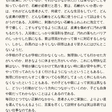
もの皮膚についているか、それがなかなか水だけでは落ちないことを
知っているので、石鹸が必要だと思う。要は、石鹸がいいか悪いか
は、それがどんな患者さんで、何歳で、どんな生活をしていて、どん
な皮膚の状態で、どんな石鹸をどんな風に使うかによって話は全くち
がうのである。入浴時に、刺激の少ない石鹸をふわふわに泡立てて、
手で優しく、こすらずなでるように洗えば、皮膚を傷めずに汚れが落
ちるだろう。入浴後にしっかり保湿剤を塗れば、汚れの落ちたバリア
のしっかりした肌になる。要は理屈がわかって個々に対応するしかな
い。しかし、白黒のはっきりしない回答はあまり皆さんにはぴんとこ
ないようだ。
小学校の子どもが学校に行かなくなった。無理強いしても行かせた方
がいいのか、好きなように休ませた方がいいのか。これにも明快な正
解はない。学校が嫌になりかけて気が進まない時に親が背中を押して
やって行ってみたらうまく行けるようになったということもあるし、
無理に行かせたらすごく傷ついて心を閉ざしてまったく外にも出られ
なくなったということもある。その子どもや親によって状況は異なる
し、どういう行動がどういう方向につながっていくのか、子ども自身
や親だってわからないことはよくあるのである。
毎日ひとつでない正解のなかから、患者さんやご家族に、よりよい道
を選んでもらえるように、言葉を尽くして説明するのは実は容易では
ない仕事なのである。