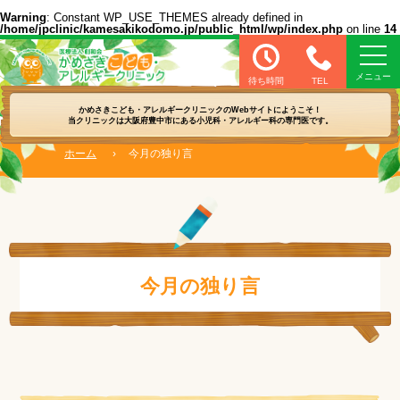
Warning
: Constant WP_USE_THEMES already defined in
/home/jpclinic/kamesakikodomo.jp/public_html/wp/index.php
on line
14
医療法人 創和会 かめさきこども・アレル
待ち時間
TEL
かめさきこども・アレルギークリニックの
Webサイトにようこそ！
当クリニックは大阪府豊中市にある
小児科・アレルギー科の専門医です。
ホーム
›
今月の独り言
今月の独り言