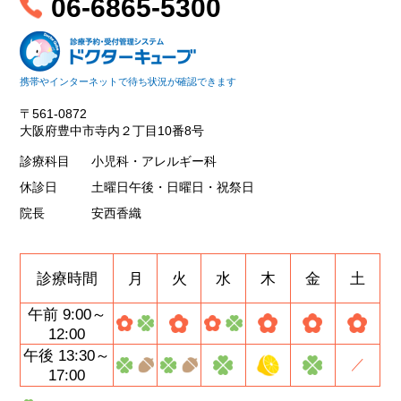
06-6865-5300
携帯やインターネットで待ち状況が確認できます
〒561-0872
大阪府豊中市寺内２丁目10番8号
診療科目
小児科・アレルギー科
休診日
土曜日午後・日曜日・祝祭日
院長
安西香織
診療時間
月
火
水
木
金
土
午前 9:00～
12:00
午後 13:30～
／
17:00