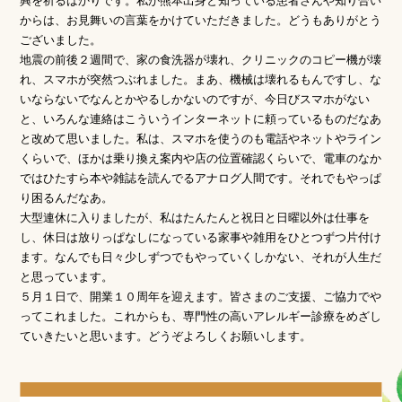
興を祈るばかりです。私が熊本出身と知っている患者さんや知り合い
からは、お見舞いの言葉をかけていただきました。どうもありがとう
ございました。
地震の前後２週間で、家の食洗器が壊れ、クリニックのコピー機が壊
れ、スマホが突然つぶれました。まあ、機械は壊れるもんですし、な
いならないでなんとかやるしかないのですが、今日びスマホがない
と、いろんな連絡はこういうインターネットに頼っているものだなあ
と改めて思いました。私は、スマホを使うのも電話やネットやライン
くらいで、ほかは乗り換え案内や店の位置確認くらいで、電車のなか
ではひたすら本や雑誌を読んでるアナログ人間です。それでもやっぱ
り困るんだなあ。
大型連休に入りましたが、私はたんたんと祝日と日曜以外は仕事を
し、休日は放りっぱなしになっている家事や雑用をひとつずつ片付け
ます。なんでも日々少しずつでもやっていくしかない、それが人生だ
と思っています。
５月１日で、開業１０周年を迎えます。皆さまのご支援、ご協力でや
ってこれました。これからも、専門性の高いアレルギー診療をめざし
ていきたいと思います。どうぞよろしくお願いします。