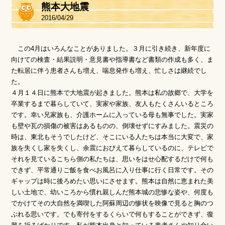
熊本大地震
2016/04/29
この4月はいろんなことがありました。３月に引き続き、新年度に
向けての検査・結果説明・意見書や指導書など書類の作成も多く、ま
た転居に伴う患者さんも増え、喘息発作も増え、忙しさは継続でし
た。
４月１４日に熊本で大地震が起きました。熊本は私の故郷で、大学を
卒業するまで暮らしていて、実家や家族、友人もたくさんいるところ
です。幸い兄家族も、介護ホームに入っている母も無事でした。実家
も壁や瓦の損傷の被害はあるものの、倒壊せずにすみました。震災の
時は、東北もそうでしたけど、そこにいる人たちは本当に大変で、家
族を失くし家を失くし、余震におびえて暮らしているのに、テレビで
それを見ているこちら側の私たちは、思いをはせ心配するだけで何も
できず、平常通りご飯を食べお風呂に入り仕事に行く日常です。その
ギャップは時に後ろめたい思いにさせます。熊本は自然に恵まれた美
しい土地で、幼いころから慣れ親しんだ熊本城の悲惨な姿や、何度も
でかけてその大自然を満喫した阿蘇周辺の惨状を映像で見ると胸のつ
ぶれる思いです。でも寄付をするくらいで何もすることができず、復