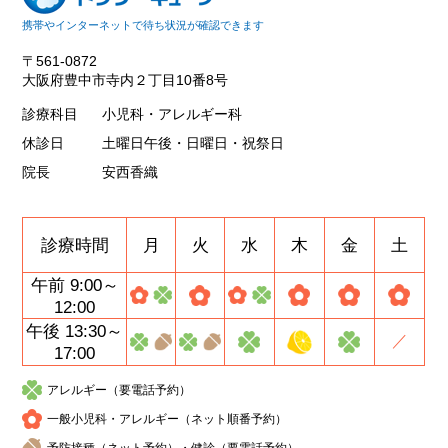
携帯やインターネットで待ち状況が確認できます
〒561-0872
大阪府豊中市寺内２丁目10番8号
診療科目
小児科・アレルギー科
休診日
土曜日午後・日曜日・祝祭日
院長
安西香織
診療時間
月
火
水
木
金
土
午前 9:00～
12:00
午後 13:30～
／
17:00
アレルギー（要電話予約）
一般小児科・アレルギー（ネット順番予約）
予防接種（ネット予約）・健診（要電話予約）