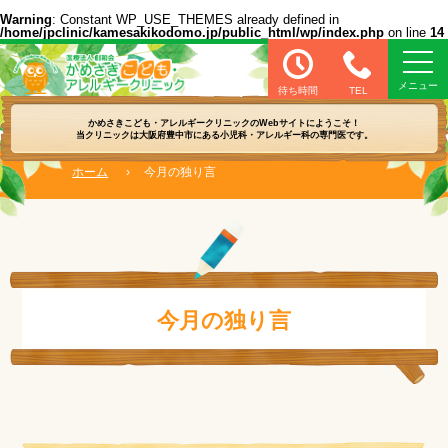
Warning
: Constant WP_USE_THEMES already defined in
/home/jpclinic/kamesakikodomo.jp/public_html/wp/index.php
on line
14
医療法人 創和会 かめさきこども・アレル
待ち時間
TEL
かめさきこども・アレルギークリニックの
Webサイトにようこそ！
当クリニックは大阪府豊中市にある
小児科・アレルギー科の専門医です。
ホーム
›
今月の独り言
今月の独り言