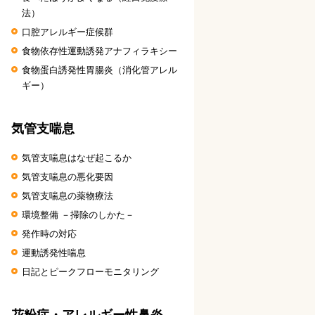
法）
口腔アレルギー症候群
食物依存性運動誘発アナフィラキシー
食物蛋白誘発性胃腸炎（消化管アレル
ギー）
気管支喘息
気管支喘息はなぜ起こるか
気管支喘息の悪化要因
気管支喘息の薬物療法
環境整備 －掃除のしかた－
発作時の対応
運動誘発性喘息
日記とピークフローモニタリング
花粉症・アレルギー性鼻炎