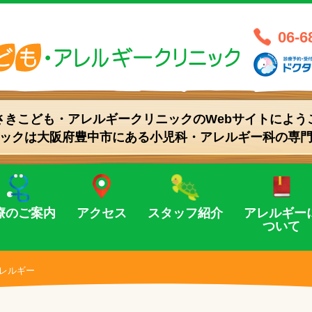
医療法人 創和
06-6
さきこども・アレルギークリニックの
Webサイトによう
ックは大阪府豊中市にある
小児科・アレルギー科の専
療のご案内
アクセス
スタッフ紹介
アレルギー
ついて
レルギー