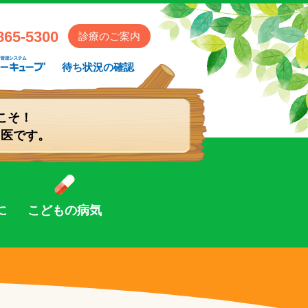
会 かめさきこども・アレルギークリニック
865-5300
診療のご案内
待ち状況の確認
こそ！
門医です。
に
こどもの病気