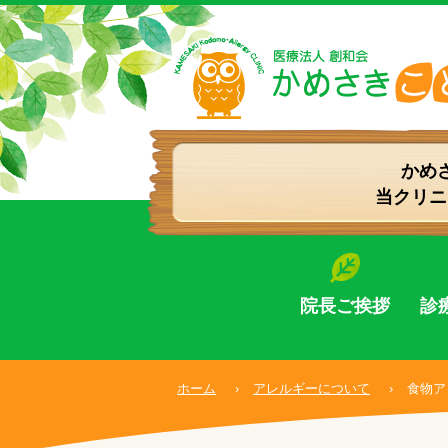
かめ
当クリニ
院長ご挨拶
診
ホーム
›
アレルギーについて
›
食物ア