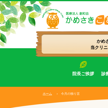
かめ
当クリニ
院長ご挨拶
診
ホーム
›
今月の独り言