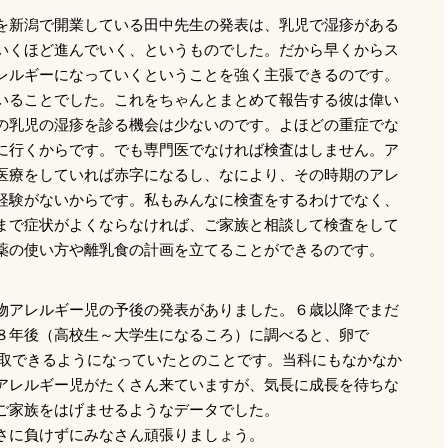
を新潟で開業している田中先生の発表は、乳児で湿疹がある
いくほど進んでいく、というものでした。だから早くからス
レルギーになっていくということを強く主張できるのです。
いることでした。これをちゃんとまとめて報告する彼は偉い
の乳児の湿疹を診る機会は少ないのです。よほどの重症でな
に行くからです。でも専門医でなければ検査はしません。ア
医療をしていれば赤字になるし、なにより、その時期のアレ
経験がないからです。私もみんなに検査をするわけでなく、
まで症状がよくならなければ、ご家族と相談して検査をして
薬の使い方や離乳食の計画を立てることができるのです。
物アレルギー児の予後の発表がありました。６歳以降でまだ
８年後（高校生～大学生になるころ）に調べると、卵で
、摂取できるようになっていたとのことです。当科にもなかなか
アレルギー児がたくさん来ていますが、気長に成長を待ちな
ご家族をはげませるようなデータでした。
さに負けずにみなさん頑張りましょう。