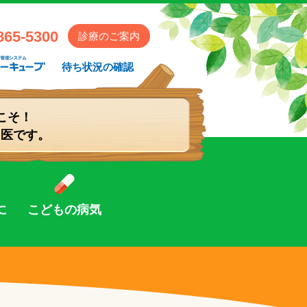
会 かめさきこども・アレルギークリニック
865-5300
診療のご案内
待ち状況の確認
こそ！
門医です。
に
こどもの病気