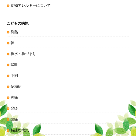
食物アレルギーについて
こどもの病気
発熱
咳
鼻水・鼻づまり
嘔吐
下痢
便秘症
腹痛
発疹
頭痛
特殊な病気