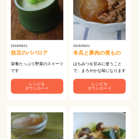
2016/09/21
2016/09/21
枝豆のババロア
冬瓜と豚肉の煮もの
栄養たっぷり野菜のスイーツ
はちみつを甘みに使うこと
です
で、まろやかな味になります
レシピを
レシピを
ダウンロード
ダウンロード