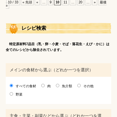
10 / 33
« 先頭
«
...
9
10
11
...
20
...
»
最後
»
レシピ検索
特定原材料7品目（乳・卵・小麦・そば・落花生・えび・かに）は
全てのレシピから除去されています。
メインの食材から選ぶ（どれか一つを選択）
すべての食材
肉
魚介類
その他
野菜
主食・主菜・副菜などから選ぶ（どれか一つを選