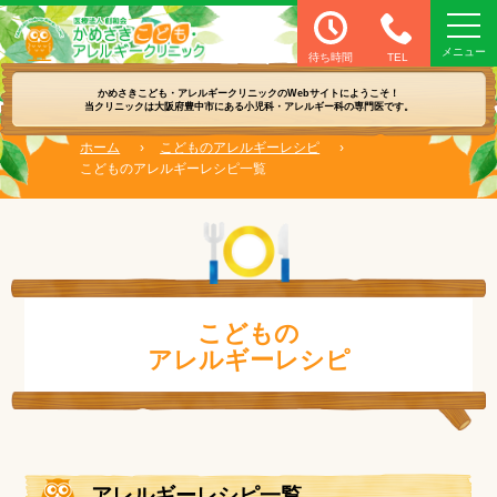
医療法人 創和会 かめさきこども・アレル
待ち時間
TEL
かめさきこども・アレルギークリニックの
Webサイトにようこそ！
当クリニックは大阪府豊中市にある
小児科・アレルギー科の専門医です。
ホーム
›
こどものアレルギーレシピ
›
こどものアレルギーレシピ一覧
こどもの
アレルギーレシピ
アレルギーレシピ一覧