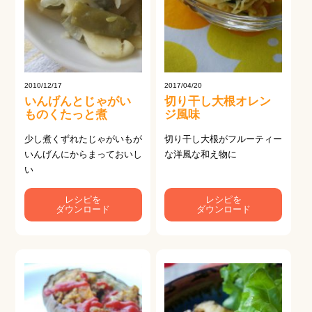
2010/12/17
2017/04/20
いんげんとじゃがい
切り干し大根オレン
ものくたっと煮
ジ風味
少し煮くずれたじゃがいもが
切り干し大根がフルーティー
いんげんにからまっておいし
な洋風な和え物に
い
レシピを
レシピを
ダウンロード
ダウンロード