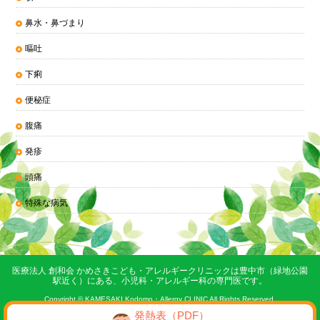
鼻水・鼻づまり
嘔吐
下痢
便秘症
腹痛
発疹
頭痛
特殊な病気
医療法人 創和会 かめさきこども・アレルギークリニックは豊中市（緑地公園
駅近く）にある、小児科・アレルギー科の専門医です。
Copyright © KAMESAKI Kodomo・Allergy CLINIC All Rights Reserved.
発熱表（PDF）