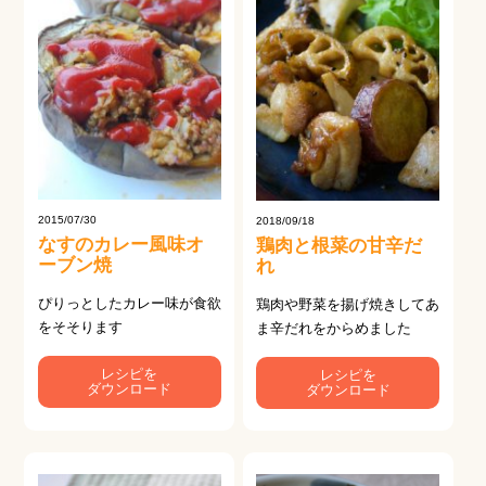
2015/07/30
2018/09/18
なすのカレー風味オ
鶏肉と根菜の甘辛だ
ーブン焼
れ
ぴりっとしたカレー味が食欲
鶏肉や野菜を揚げ焼きしてあ
をそそります
ま辛だれをからめました
レシピを
レシピを
ダウンロード
ダウンロード