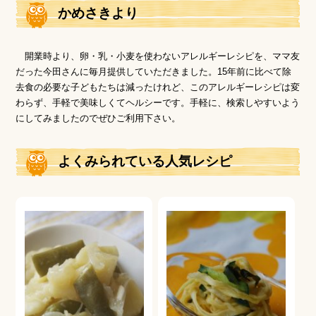
かめさきより
開業時より、卵・乳・⼩⻨を使わないアレルギーレシピを、ママ友
だった今⽥さんに毎⽉提供していただきました。15年前に⽐べて除
去⾷の必要な⼦どもたちは減ったけれど、このアレルギーレシピは変
わらず、⼿軽で美味しくてヘルシーです。⼿軽に、検索しやすいよう
にしてみましたのでぜひご利⽤下さい。
よくみられている⼈気レシピ