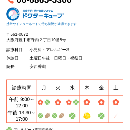
携帯やインターネットで待ち状況が確認できます
〒561-0872
大阪府豊中市寺内２丁目10番8号
診療科目
小児科・アレルギー科
休診日
土曜日午後・日曜日・祝祭日
院長
安西香織
診療時間
月
火
水
木
金
土
午前 9:00～
12:00
午後 13:30～
／
17:00
アレルギー（要電話予約）