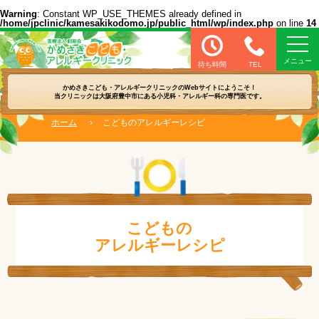
Warning
: Constant WP_USE_THEMES already defined in
/home/jpclinic/kamesakikodomo.jp/public_html/wp/index.php
on line
14
医療法人 創和会 かめさきこども・アレル
待ち時間
TEL
かめさきこども・アレルギークリニックの
Webサイトにようこそ！
当クリニックは大阪府豊中市にある
小児科・アレルギー科の専門医です。
ホーム
›
こどものアレルギーレシピ
こどもの
アレルギーレシピ