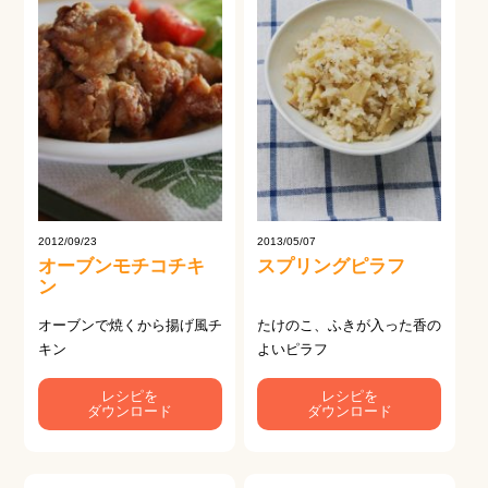
2012/09/23
2013/05/07
オーブンモチコチキ
スプリングピラフ
ン
オーブンで焼くから揚げ風チ
たけのこ、ふきが入った香の
キン
よいピラフ
レシピを
レシピを
ダウンロード
ダウンロード