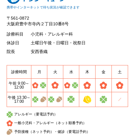
携帯やインターネットで待ち状況が確認できます
〒561-0872
大阪府豊中市寺内２丁目10番8号
診療科目
小児科・アレルギー科
休診日
土曜日午後・日曜日・祝祭日
院長
安西香織
診療時間
月
火
水
木
金
土
午前 9:00～
12:00
午後 13:30～
／
17:00
アレルギー（要電話予約）
一般小児科・アレルギー（ネット順番予約）
予防接種（ネット予約）・健診（要電話予約）