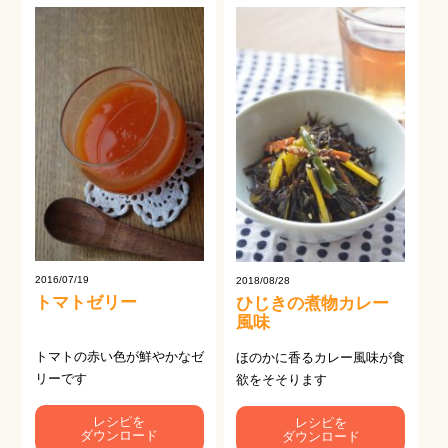
2016/07/19
2018/08/28
トマトゼリー
ひじきの煮物カレー
風味
トマトの赤い色が鮮やかなゼ
ほのかに香るカレー風味が食
リーです
欲をそそります
レシピを
レシピを
ダウンロード
ダウンロード