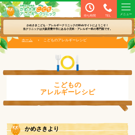
医療法人 創和会 かめさきこども・アレル
待ち時間
TEL
かめさきこども・アレルギークリニックの
Webサイトにようこそ！
当クリニックは大阪府豊中市にある
小児科・アレルギー科の専門医です。
ホーム
›
こどものアレルギーレシピ
こどもの
アレルギーレシピ
かめさきより