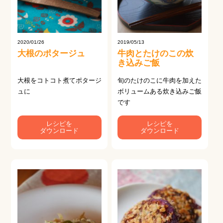
2020/01/26
2019/05/13
大根のポタージュ
牛肉とたけのこの炊
き込みご飯
大根をコトコト煮てポタージ
旬のたけのこに牛肉を加えた
ュに
ボリュームある炊き込みご飯
です
レシピを
レシピを
ダウンロード
ダウンロード